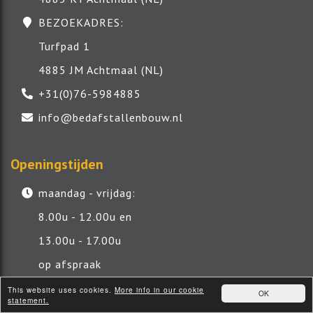
BEZOEKADRES:
Turfpad 1
4885 JM Achtmaal (NL)
+31(0)76-5984885
info@bedafstallenbouw.nl
Openingstijden
maandag - vrijdag:
8.00u - 12.00u en
13.00u - 17.00u
op afspraak
tussen 12.00 en 13.00 gesloten
This website uses cookies.
More info in our cookie
OK
statement.
zaterdag: 8.00u - 12.00u op afspraak