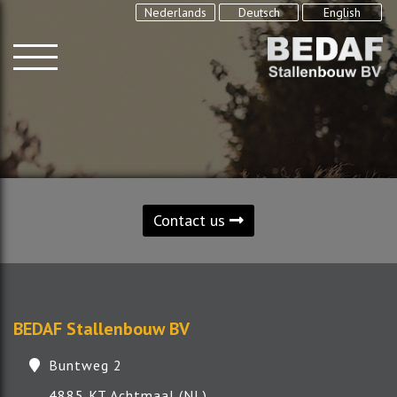
Nederlands
Deutsch
English
Contact us
BEDAF Stallenbouw BV
Buntweg 2
4885 KT Achtmaal (NL)