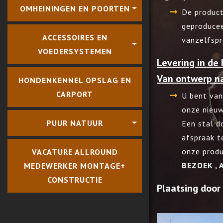
OMHEININGEN EN POORTEN
De product
geproducee
ACCESSOIRES EN
vanzelfspr
VOEDERSYSTEMEN
Levering in de
Van ontwerp na
HONDENKENNEL OPSLAG EN
CARPORT
U bent van
onze nieu
PUUR NATUUR
Een stal d
afspraak t
onze produ
VACATURE ALLROUND
BEZOEK ,
MEDEWERKER MONTAGE+
CONSTRUCTIE
Plaatsing doo