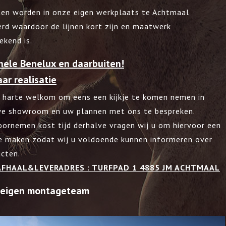
en worden in onze eigen werkplaats te Achtmaal
rd waardoor de lijnen kort zijn en maatwerk
ekend is.
 hele Benelux en daarbuiten!
ar realisatie
 harte welkom om eens een kijkje te komen nemen in
we showroom en uw plannen met ons te bespreken.
oornemen kost tijd derhalve vragen wij u om hiervoor een
e maken zodat wij u voldoende kunnen informeren over
cten.
 AFHAAL&LEVERADRES : TURFPAD 1 4885 JM ACHTMAAL
r eigen montageteam