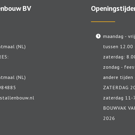
enbouw BV
Openingstijde
maandag - vri
htmaal (NL)
tussen 12.00
ES:
zaterdag: 8.0
zondag - fees
htmaal (NL)
andere tijden
984885
ZATERDAG 2
stallenbouw.nl
zaterdag 11
BOUWVAK VAK
2026