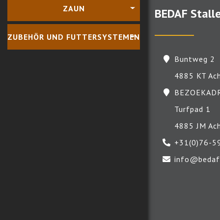
ZAUN
BEDAF Stall
ZUBEHÖR UND FUTTERSYSTEMEN
Buntweg 2
4885 KT Ac
BEZOEKADR
Turfpad 1
4885 JM Ac
+31(0)76-5
info@bedaf