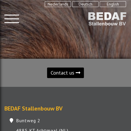
Nederlands
Deutsch
English
Contact us
BEDAF Stallenbouw BV
Buntweg 2
4885 KT Achtmaal (NL)