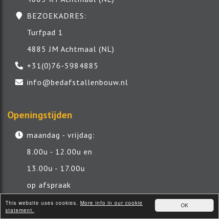
BEZOEKADRES:
Turfpad 1
4885 JM Achtmaal (NL)
+31(0)76-5984885
info@bedafstallenbouw.nl
Openingstijden
maandag - vrijdag:
8.00u - 12.00u en
13.00u - 17.00u
op afspraak
tussen 12.00 en 13.00 gesloten
This website uses cookies.
More info in our cookie
OK
statement.
zaterdag: 8.00u - 12.00u op afspraak