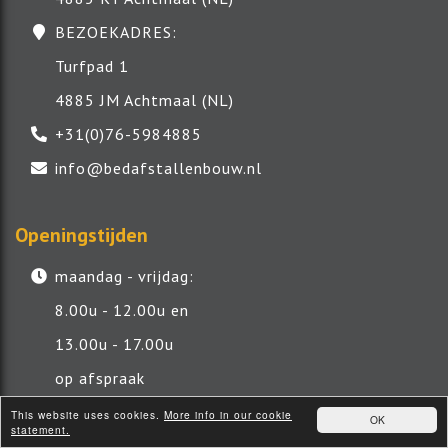
BEZOEKADRES:
Turfpad 1
4885 JM Achtmaal (NL)
+31(0)76-5984885
info@bedafstallenbouw.nl
Openingstijden
maandag - vrijdag:
8.00u - 12.00u en
13.00u - 17.00u
op afspraak
tussen 12.00 en 13.00 gesloten
This website uses cookies.
More info in our cookie
OK
statement.
zaterdag: 8.00u - 12.00u op afspraak