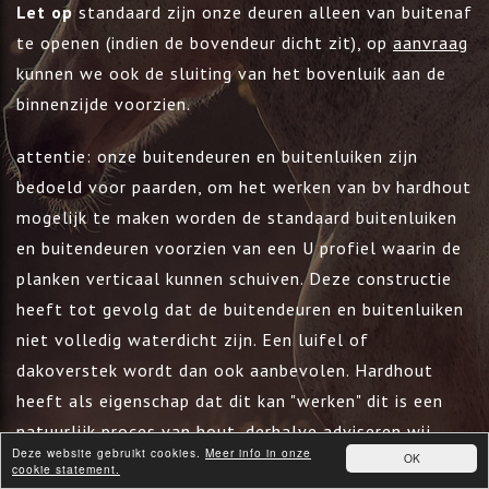
Let op
standaard zijn onze deuren alleen van buitenaf
te openen (indien de bovendeur dicht zit), op
aanvraag
kunnen we ook de sluiting van het bovenluik aan de
binnenzijde voorzien.
attentie: onze buitendeuren en buitenluiken zijn
bedoeld voor paarden, om het werken van bv hardhout
mogelijk te maken worden de standaard buitenluiken
en buitendeuren voorzien van een U profiel waarin de
planken verticaal kunnen schuiven. Deze constructie
heeft tot gevolg dat de buitendeuren en buitenluiken
niet volledig waterdicht zijn. Een luifel of
dakoverstek wordt dan ook aanbevolen. Hardhout
heeft als eigenschap dat dit kan "werken" dit is een
natuurlijk proces van hout, derhalve adviseren wij
Deze website gebruikt cookies.
Meer info in onze
OK
kunststofplanken te gebruiken.
cookie statement.