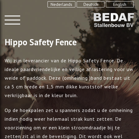
Nederlands
Deutsch
English
Hippo Safety Fence
Wij zijn leverancier van de Hippo Safety Fence. De
ideale paardvriendelijke en veilige afrastering voor uw
weide of paddock. Deze (omheining )band bestaat uit
ca 5 cm brede en 1,5 mm dikke kunststof welke
verkrijgbaar is in de kleur bruin.
Op de hoekpalen zet u spanners zodat u de omheining
indien nodig weer helemaal strak kunt zetten. De
voorziening om er een klein stroomdraadje bij te
zetten zit al in de bevestiging. Dit wordt ook wel