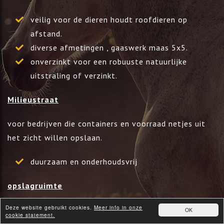
veilig voor de dieren houdt roofdieren op
afstand.
diverse afmetingen , gaaswerk maas 5x5.
onverzinkt voor een robuuste natuurlijke
uitstraling of verzinkt.
Milieustraat
voor bedrijven die containers en voorraad netjes uit
het zicht willen opslaan.
duurzaam en onderhoudsvrij
opslagruimte
Deze website gebruikt cookies.
Meer info in onze
geheel naar wens te produceren.
OK
cookie statement.