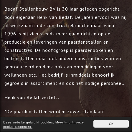
Bedaf Stallenbouw BV is 30 jaar geleden opgericht
door eigenaar Henk van Bedaf. De jaren ervoor was hij
al werkzaam in de constructiebranche maar vanaf
1996 is hij zich steeds meer gaan richten op de
productie en leveringen van paardenstallen en
constructies. De hoofdgroep is paardenboxen en
buitenstallen maar ook andere constructies worden
geproduceerd en denk ook aan omheiningen voor
weilanden etc. Het bedrijf is inmiddels behoorlijk
gegroeid in assortiment en ook het nodige personeel.
Henk van Bedaf vertelt:
"De paardenstallen worden zowel standaard
uitgevoerd als geheel naar wens van de klant
Deze website gebruikt cookies.
Meer info in onze
OK
cookie statement.
gemaakt. Het is allemaal handwerk we produceren