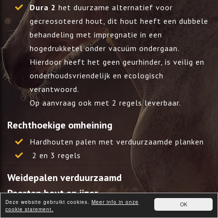
Dura 2
het duurzame alternatief voor
gecreosoteerd hout, dit hout heeft een dubbele
behandeling met impregnatie in een
hogedrukketel onder vacuüm ondergaan.
Hierdoor heeft het geen geurhinder, is veilig en
onderhoudsvriendelijk en ecologisch
verantwoord.
Op aanvraag ook met 2 regels leverbaar.
Rechthoekige omheining
Hardhouten palen met verduurzaamde planken
2 en 3 regels
Weidepalen verduurzaamd
Poorten hout en ijzer.
Deze website gebruikt cookies.
Meer info in onze
OK
houten enkele poort standaard 1.50 mtr andere
cookie statement.