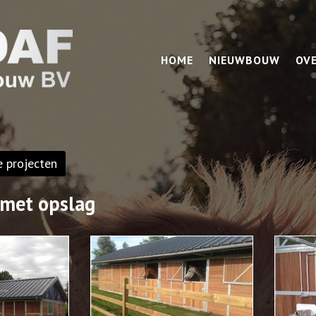
HOME
NIEUWBOUW
OV
e projecten
 met opslag