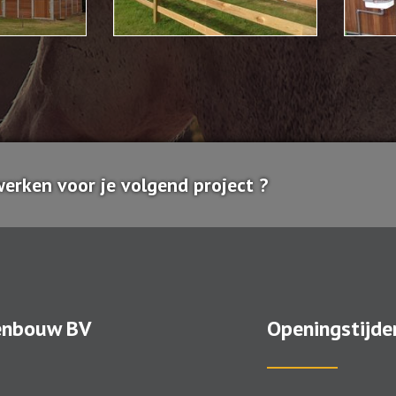
rken voor je volgend project ?
enbouw BV
Openingstijde